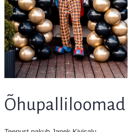
Õhupalliloomad
Teenust pakub Janek Kivisalu